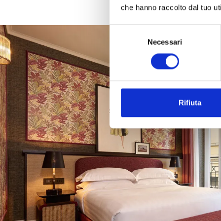
che hanno raccolto dal tuo uti
Selezione
Necessari
del
consenso
Rifiuta