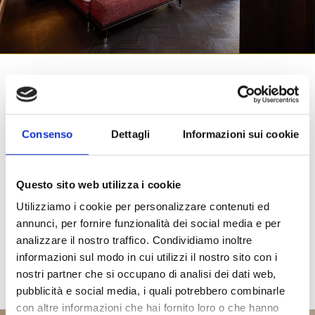
Camere
Consenso
Dettagli
Informazioni sui cookie
Che siate appassionati d’arte, amanti del vintage o sognatori
Questo sito web utilizza i cookie
bohemienne, al
TB Place
troverete la vostra stanza perfetta,
dove lo stile e l’attenzione ai dettagli vi regaleranno
Utilizziamo i cookie per personalizzare contenuti ed
un’esperienza senza tempo.
annunci, per fornire funzionalità dei social media e per
analizzare il nostro traffico. Condividiamo inoltre
SCOPRI LE CAMERE
informazioni sul modo in cui utilizzi il nostro sito con i
nostri partner che si occupano di analisi dei dati web,
pubblicità e social media, i quali potrebbero combinarle
PRENOTA SUL SITO
con altre informazioni che hai fornito loro o che hanno
UFFICIALE E OTTIENI