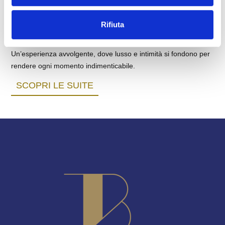
Le nostre Suite al
TB Place
sono pensate per chi desidera un
soggiorno esclusivo, immerso nell’eleganza e nel comfort. Ogni
Rifiuta
spazio unisce raffinatezza e design, con arredi di pregio e
dettagli curati per creare un’atmosfera unica.
Un’esperienza avvolgente, dove lusso e intimità si fondono per
rendere ogni momento indimenticabile.
SCOPRI LE SUITE