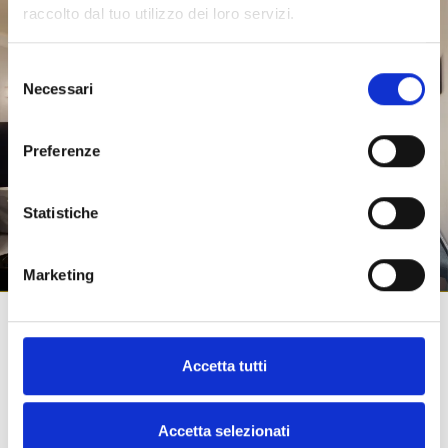
Miglior prezzo garantito
raccolto dal tuo utilizzo dei loro servizi.
Early check-in previa
disponibilità
Selezione
Necessari
del
Late check out gratuito
consenso
previa disponibilità
Welcome drink durante il
Preferenze
check-in
Una bottiglia di prosecco
Statistiche
per le suite
Marketing
Suite
Accetta tutti
Accetta selezionati